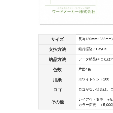
サイズ
長3(120mm×235mm
支払方法
銀行振込／PayPal
納品方法
データ納品(aiまたは
色数
片面4色
用紙
ホワイトケント100
ロゴ
ロゴがない場合は、
レイアウト変更 ＋5,0
その他
カラー変更 ＋5,000