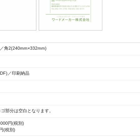
)／角2(240mm×332mm)
PDF)／印刷納品
ロゴ部分は空白となります。
00円(税別)
円(税別)