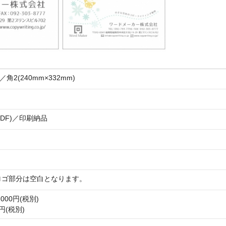
)／角2(240mm×332mm)
PDF)／印刷納品
ロゴ部分は空白となります。
00円(税別)
円(税別)